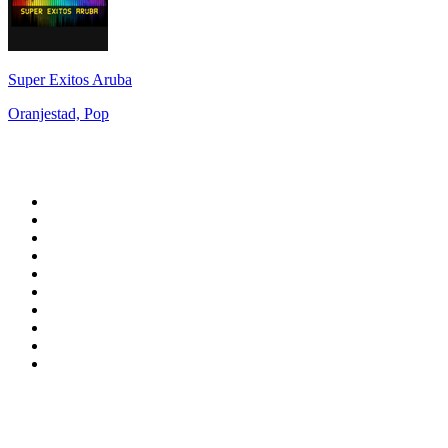
Super Exitos Aruba
Oranjestad, Pop
Top 100 sur
radio.fr
1
.
RTL
2
.
RMC Info Talk Sport
3
.
France Info
4
.
Europe 1
5
.
France Inter
6
.
Radio FREE DOM
7
.
NOSTALGIE
8
.
Tropiques FM
9
.
CHERIE FM
10
.
RTL2
Top 100 des podcasts en
France