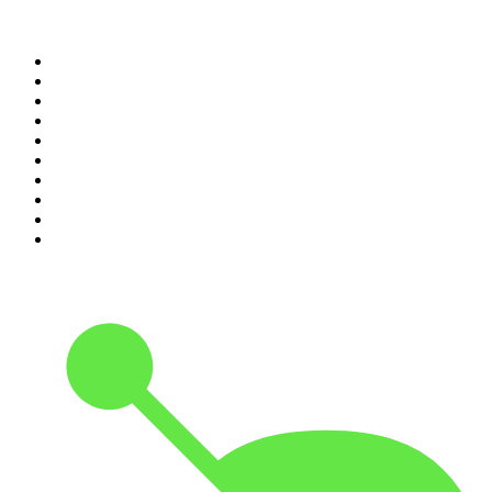
Top 100 des podcasts en
France
1
.
LEGEND
2
.
Les Grosses Têtes
3
.
L'After Foot
4
.
Hondelatte Raconte
5
.
Entrez dans l'Histoire
6
.
L'Heure Du Crime
7
.
Les grands dossiers de l'Histoire par Franck Ferrand
8
.
Transfert
9
.
HugoDécrypte - Actus et interviews
10
.
Small Talk - Konbini