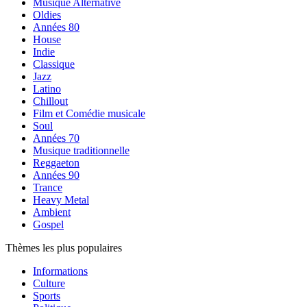
Musique Alternative
Oldies
Années 80
House
Indie
Classique
Jazz
Latino
Chillout
Film et Comédie musicale
Soul
Années 70
Musique traditionnelle
Reggaeton
Années 90
Trance
Heavy Metal
Ambient
Gospel
Thèmes les plus populaires
Informations
Culture
Sports