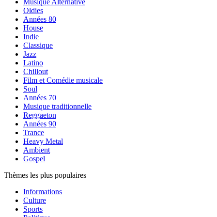
Musique Alternative
Oldies
Années 80
House
Indie
Classique
Jazz
Latino
Chillout
Film et Comédie musicale
Soul
Années 70
Musique traditionnelle
Reggaeton
Années 90
Trance
Heavy Metal
Ambient
Gospel
Thèmes les plus populaires
Informations
Culture
Sports