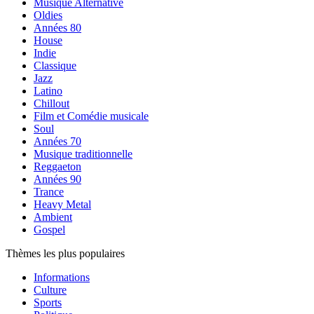
Musique Alternative
Oldies
Années 80
House
Indie
Classique
Jazz
Latino
Chillout
Film et Comédie musicale
Soul
Années 70
Musique traditionnelle
Reggaeton
Années 90
Trance
Heavy Metal
Ambient
Gospel
Thèmes les plus populaires
Informations
Culture
Sports