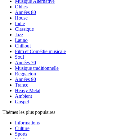
Musique Alternative
Oldies
Années 80
House
Indie
Classique
Jazz
Latino
Chillout
Film et Comédie musicale
Soul
Années 70
Musique traditionnelle
Reggaeton
Années 90
Trance
Heavy Metal
Ambient
Gospel
Thèmes les plus populaires
Informations
Culture
Sports