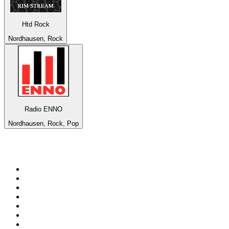
Htd Rock
Nordhausen, Rock
Radio ENNO
Nordhausen, Rock, Pop
Top 100 sur
radio.fr
1
.
RMC Info Talk Sport
2
.
RTL
3
.
France Info
4
.
Europe 1
5
.
Radio FREE DOM
6
.
France Inter
7
.
NOSTALGIE