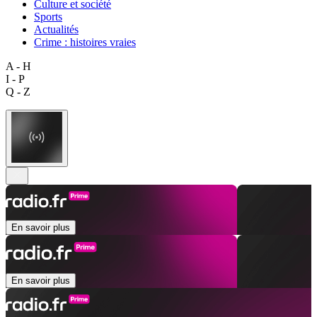
Culture et société
Sports
Actualités
Crime : histoires vraies
A - H
I - P
Q - Z
En savoir plus
En savoir plus