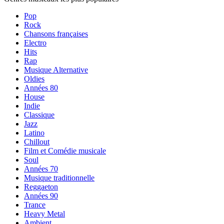
Pop
Rock
Chansons françaises
Electro
Hits
Rap
Musique Alternative
Oldies
Années 80
House
Indie
Classique
Jazz
Latino
Chillout
Film et Comédie musicale
Soul
Années 70
Musique traditionnelle
Reggaeton
Années 90
Trance
Heavy Metal
Ambient