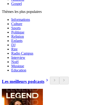
Gospel
Thèmes les plus populaires
Informations
Culture
Sports
Politique
Religion
Enfants
DJ
Rire
Radio Campus
Interview
Noël
Musique
Education
Les meilleurs podcasts