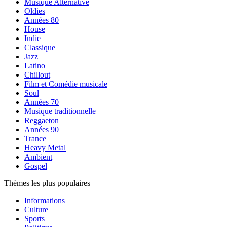
Musique Alternative
Oldies
Années 80
House
Indie
Classique
Jazz
Latino
Chillout
Film et Comédie musicale
Soul
Années 70
Musique traditionnelle
Reggaeton
Années 90
Trance
Heavy Metal
Ambient
Gospel
Thèmes les plus populaires
Informations
Culture
Sports