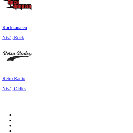
Rockkanalen
Nivå, Rock
Retro Radio
Nivå, Oldies
Top 100 sur
radio.fr
1
.
RMC Info Talk Sport
2
.
RTL
3
.
France Info
4
.
Europe 1