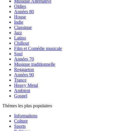
Musique Alternative
Oldies
Années 80
House
Indie
Classique
Jazz
Latino
Chillout
Film et Comédie musicale
Soul
Années 70
Musique traditionnelle
Reggaeton
Années 90
Trance
Heavy Metal
Ambient
Gospel
Thèmes les plus populaires
Informations
Culture
Sports