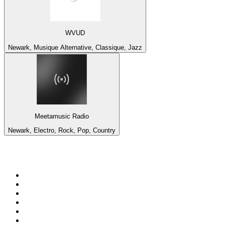
WVUD
Newark, Musique Alternative, Classique, Jazz
Meetamusic Radio
Newark, Electro, Rock, Pop, Country
Top 100 sur
radio.fr
1
.
RTL
2
.
RMC Info Talk Sport
3
.
France Info
4
.
Europe 1
5
.
France Inter
6
.
Radio FREE DOM