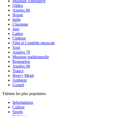
Musique Alternative
Oldies
Années 80
House
Indie
Classique
Jazz
Latino
Chillout
Film et Comédie musicale
Soul
Années 70
Musique traditionnelle
Reggaeton
Années 90
Trance
Heavy Metal
Ambient
Gospel
Thèmes les plus populaires
Informations
Culture
Sports