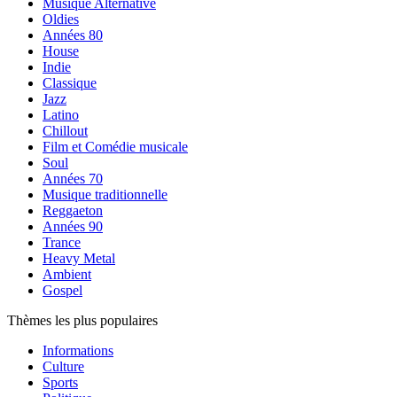
Musique Alternative
Oldies
Années 80
House
Indie
Classique
Jazz
Latino
Chillout
Film et Comédie musicale
Soul
Années 70
Musique traditionnelle
Reggaeton
Années 90
Trance
Heavy Metal
Ambient
Gospel
Thèmes les plus populaires
Informations
Culture
Sports