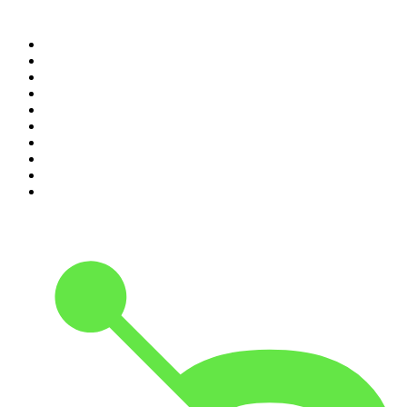
Top 100 des podcasts en
France
1
.
LEGEND
2
.
Les Grosses Têtes
3
.
L'After Foot
4
.
Hondelatte Raconte
5
.
Entrez dans l'Histoire
6
.
L'Heure Du Crime
7
.
Les grands dossiers de l'Histoire par Franck Ferrand
8
.
Transfert
9
.
HugoDécrypte - Actus et interviews
10
.
Small Talk - Konbini