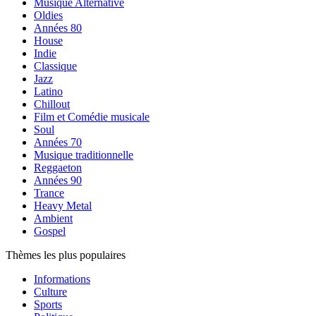
Musique Alternative
Oldies
Années 80
House
Indie
Classique
Jazz
Latino
Chillout
Film et Comédie musicale
Soul
Années 70
Musique traditionnelle
Reggaeton
Années 90
Trance
Heavy Metal
Ambient
Gospel
Thèmes les plus populaires
Informations
Culture
Sports