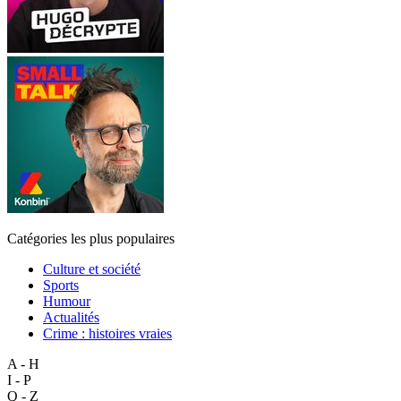
Catégories les plus populaires
Culture et société
Sports
Humour
Actualités
Crime : histoires vraies
A - H
I - P
Q - Z