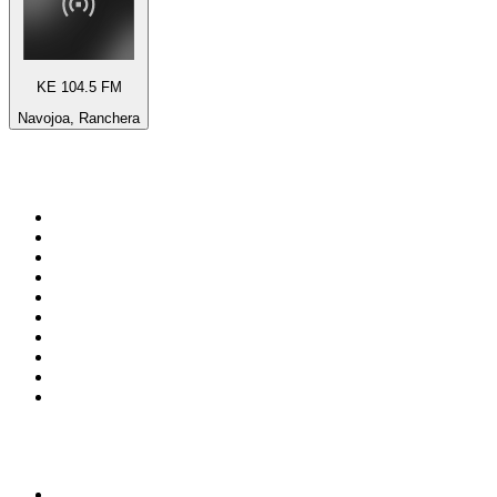
KE 104.5 FM
Navojoa, Ranchera
Top 100 sur
radio.fr
1
.
RTL
2
.
RMC Info Talk Sport
3
.
France Info
4
.
Europe 1
5
.
France Inter
6
.
Radio FREE DOM
7
.
NOSTALGIE
8
.
Tropiques FM
9
.
CHERIE FM
10
.
RTL2
Top 100 des podcasts en
France
1
.
LEGEND