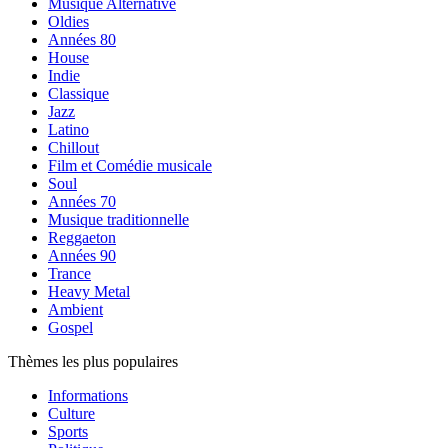
Musique Alternative
Oldies
Années 80
House
Indie
Classique
Jazz
Latino
Chillout
Film et Comédie musicale
Soul
Années 70
Musique traditionnelle
Reggaeton
Années 90
Trance
Heavy Metal
Ambient
Gospel
Thèmes les plus populaires
Informations
Culture
Sports