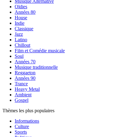
Musique Alternative
Oldies
Années 80
House
Indie
Classique
Jazz
Latino
Chillout
Film et Comédie musicale
Soul
Années 70
Musique traditionnelle
Reggaeton
Années 90
Trance
Heavy Metal
Ambient
Gospel
Thèmes les plus populaires
Informations
Culture
Sports