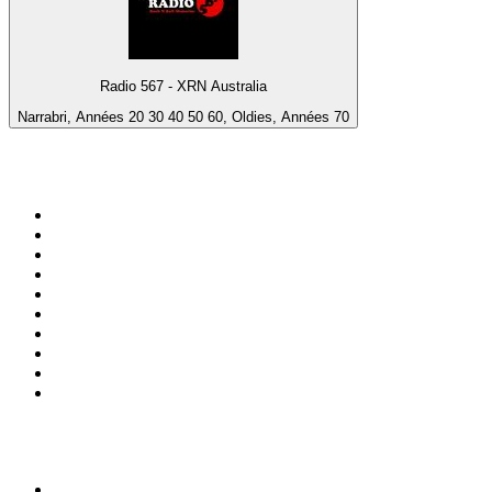
Radio 567 - XRN Australia
Narrabri, Années 20 30 40 50 60, Oldies, Années 70
Top 100 sur
radio.fr
1
.
RTL
2
.
RMC Info Talk Sport
3
.
France Info
4
.
Europe 1
5
.
France Inter
6
.
Radio FREE DOM
7
.
NOSTALGIE
8
.
Tropiques FM
9
.
CHERIE FM
10
.
RTL2
Top 100 des podcasts en
France
1
.
LEGEND