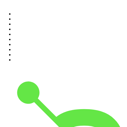
Top 100 des podcasts en
France
1
.
LEGEND
2
.
Les Grosses Têtes
3
.
L'After Foot
4
.
Hondelatte Raconte
5
.
Entrez dans l'Histoire
6
.
Les grands dossiers de l'Histoire par Franck Ferrand
7
.
L'Heure Du Crime
8
.
Transfert
9
.
HugoDécrypte - Actus et interviews
10
.
Small Talk - Konbini