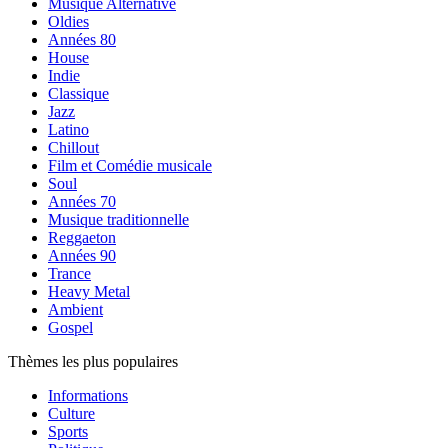
Musique Alternative
Oldies
Années 80
House
Indie
Classique
Jazz
Latino
Chillout
Film et Comédie musicale
Soul
Années 70
Musique traditionnelle
Reggaeton
Années 90
Trance
Heavy Metal
Ambient
Gospel
Thèmes les plus populaires
Informations
Culture
Sports