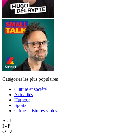
Catégories les plus populaires
Culture et société
Actualités
Humour
Sports
Crime : histoires vraies
A - H
I - P
Q - Z