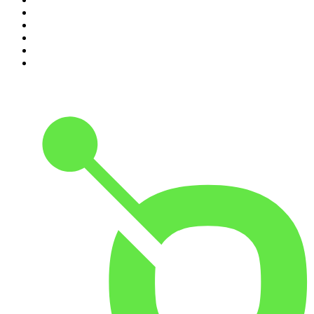
6
.
Les grands dossiers de l'Histoire par Franck Ferrand
7
.
L'Heure Du Crime
8
.
Transfert
9
.
HugoDécrypte - Actus et interviews
10
.
Small Talk - Konbini