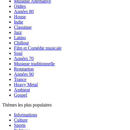
Musique Alternative
Oldies
Années 80
House
Indie
Classique
Jazz
Latino
Chillout
Film et Comédie musicale
Soul
Années 70
Musique traditionnelle
Reggaeton
Années 90
Trance
Heavy Metal
Ambient
Gospel
Thèmes les plus populaires
Informations
Culture
Sports