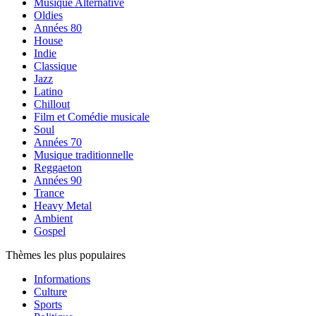
Musique Alternative
Oldies
Années 80
House
Indie
Classique
Jazz
Latino
Chillout
Film et Comédie musicale
Soul
Années 70
Musique traditionnelle
Reggaeton
Années 90
Trance
Heavy Metal
Ambient
Gospel
Thèmes les plus populaires
Informations
Culture
Sports