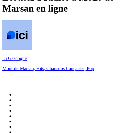
Marsan
en ligne
ici Gascogne
Mont-de-Marsan, Hits, Chansons françaises, Pop
Top 100 sur
radio.fr
1
.
RTL
2
.
RMC Info Talk Sport
3
.
France Info
4
.
Europe 1
5
.
France Inter
6
.
Radio FREE DOM
7
.
NOSTALGIE
8
.
Tropiques FM