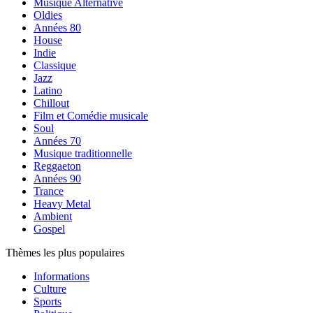
Musique Alternative
Oldies
Années 80
House
Indie
Classique
Jazz
Latino
Chillout
Film et Comédie musicale
Soul
Années 70
Musique traditionnelle
Reggaeton
Années 90
Trance
Heavy Metal
Ambient
Gospel
Thèmes les plus populaires
Informations
Culture
Sports