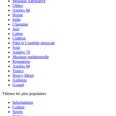
Musique Alternative
Oldies
Années 80
House
Indie
Classique
Jazz
Latino
Chillout
Film et Comédie musicale
Soul
Années 70
Musique traditionnelle
Reggaeton
Années 90
Trance
Heavy Metal
Ambient
Gospel
Thèmes les plus populaires
Informations
Culture
Sports