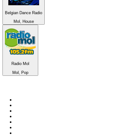
Belgian Dance Radio
Mol, House
Radio Mol
Mol, Pop
Top 100 sur
radio.fr
1
.
RMC Info Talk Sport
2
.
RTL
3
.
France Info
4
.
Europe 1
5
.
France Inter
6
.
Radio FREE DOM
7
.
NOSTALGIE