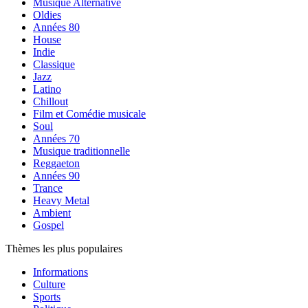
Musique Alternative
Oldies
Années 80
House
Indie
Classique
Jazz
Latino
Chillout
Film et Comédie musicale
Soul
Années 70
Musique traditionnelle
Reggaeton
Années 90
Trance
Heavy Metal
Ambient
Gospel
Thèmes les plus populaires
Informations
Culture
Sports