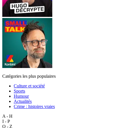
Catégories les plus populaires
Culture et société
Sports
Humour
Actualités
Crime : histoires vraies
A - H
I - P
Q - Z