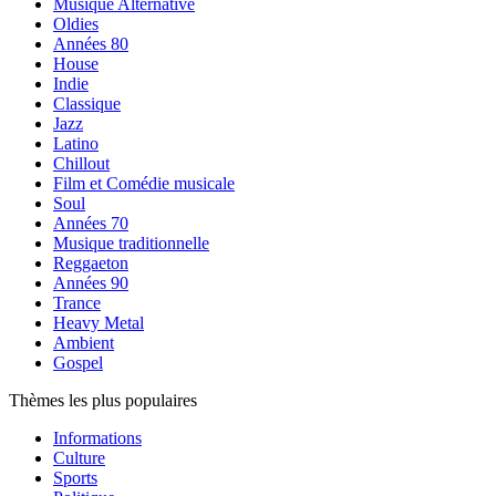
Musique Alternative
Oldies
Années 80
House
Indie
Classique
Jazz
Latino
Chillout
Film et Comédie musicale
Soul
Années 70
Musique traditionnelle
Reggaeton
Années 90
Trance
Heavy Metal
Ambient
Gospel
Thèmes les plus populaires
Informations
Culture
Sports