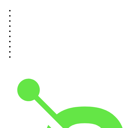
1
.
LEGEND
2
.
Les Grosses Têtes
3
.
L'After Foot
4
.
Hondelatte Raconte
5
.
Entrez dans l'Histoire
6
.
Les grands dossiers de l'Histoire par Franck Ferrand
7
.
L'Heure Du Crime
8
.
Transfert
9
.
HugoDécrypte - Actus et interviews
10
.
Small Talk - Konbini