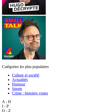
Catégories les plus populaires
Culture et société
Actualités
Humour
Sports
Crime : histoires vraies
A - H
I - P
Q - Z