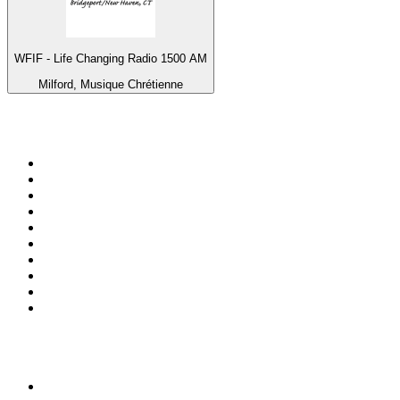
WFIF - Life Changing Radio 1500 AM
Milford, Musique Chrétienne
Top 100 sur
radio.fr
1
.
RMC Info Talk Sport
2
.
RTL
3
.
France Info
4
.
Europe 1
5
.
France Inter
6
.
Radio FREE DOM
7
.
NOSTALGIE
8
.
Tropiques FM
9
.
CHERIE FM
10
.
NRJ
Top 100 des podcasts en
France
1
.
LEGEND