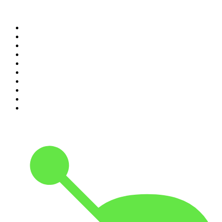
Top 100 des podcasts en
France
1
.
LEGEND
2
.
Les Grosses Têtes
3
.
L'After Foot
4
.
Hondelatte Raconte
5
.
Entrez dans l'Histoire
6
.
Les grands dossiers de l'Histoire par Franck Ferrand
7
.
L'Heure Du Crime
8
.
Transfert
9
.
HugoDécrypte - Actus et interviews
10
.
Small Talk - Konbini