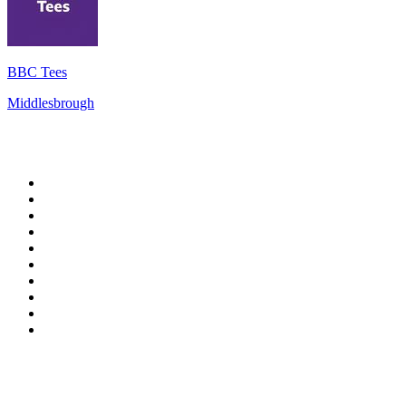
BBC Tees
Middlesbrough
Top 100 sur
radio.fr
1
.
RTL
2
.
RMC Info Talk Sport
3
.
France Info
4
.
Europe 1
5
.
France Inter
6
.
Radio FREE DOM
7
.
NOSTALGIE
8
.
Tropiques FM
9
.
CHERIE FM
10
.
RTL2
Top 100 des podcasts en
France