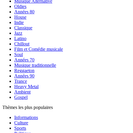
Musique Alternative
Oldies
Années 80
House
Indie
Classique
Jazz
Latino
Chillout
Film et Comédie musicale
Soul
Années 70
Musique traditionnelle
Reggaeton
Années 90
Trance
Heavy Metal
Ambient
Gospel
Thèmes les plus populaires
Informations
Culture
Sports