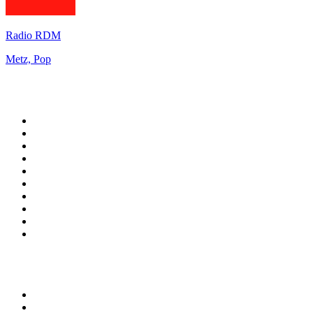
Radio RDM
Metz, Pop
Top 100 sur
radio.fr
1
.
RTL
2
.
RMC Info Talk Sport
3
.
France Info
4
.
Europe 1
5
.
France Inter
6
.
Radio FREE DOM
7
.
NOSTALGIE
8
.
Tropiques FM
9
.
CHERIE FM
10
.
RTL2
Top 100 des podcasts en
France
1
.
LEGEND
2
.
Les Grosses Têtes