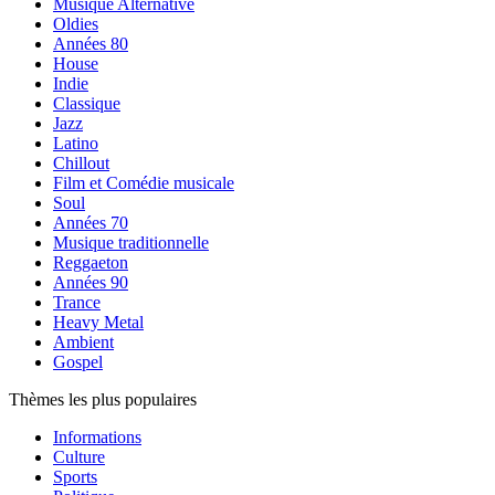
Musique Alternative
Oldies
Années 80
House
Indie
Classique
Jazz
Latino
Chillout
Film et Comédie musicale
Soul
Années 70
Musique traditionnelle
Reggaeton
Années 90
Trance
Heavy Metal
Ambient
Gospel
Thèmes les plus populaires
Informations
Culture
Sports