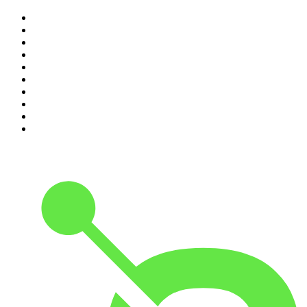
1
.
LEGEND
2
.
Les Grosses Têtes
3
.
L'After Foot
4
.
Hondelatte Raconte
5
.
Entrez dans l'Histoire
6
.
Les grands dossiers de l'Histoire par Franck Ferrand
7
.
L'Heure Du Crime
8
.
Transfert
9
.
HugoDécrypte - Actus et interviews
10
.
Small Talk - Konbini