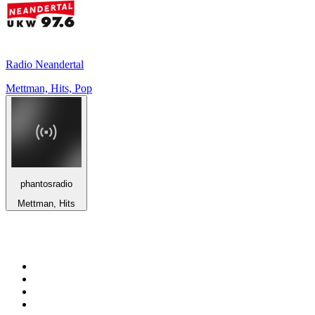
Radio Neandertal
Mettman, Hits, Pop
phantosradio
Mettman, Hits
Top 100 sur
radio.fr
1
.
RMC Info Talk Sport
2
.
RTL
3
.
France Info
4
.
Europe 1