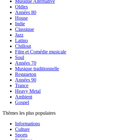
Musique Alternative
Oldies
Années 80
House
Indie
Classique
Jazz
Latino
Chillout
Film et Comédie musicale
Soul
Années 70
Musique traditionnelle
Reggaeton
Années 90
Trance
Heavy Metal
Ambient
Gospel
Thèmes les plus populaires
Informations
Culture
Sports