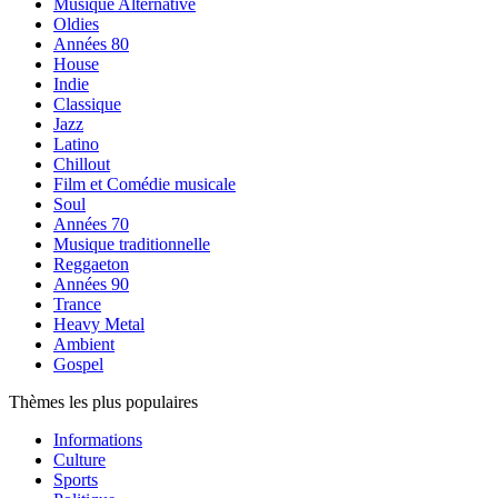
Musique Alternative
Oldies
Années 80
House
Indie
Classique
Jazz
Latino
Chillout
Film et Comédie musicale
Soul
Années 70
Musique traditionnelle
Reggaeton
Années 90
Trance
Heavy Metal
Ambient
Gospel
Thèmes les plus populaires
Informations
Culture
Sports