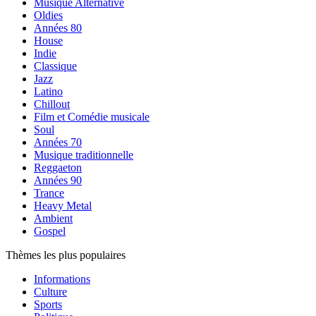
Musique Alternative
Oldies
Années 80
House
Indie
Classique
Jazz
Latino
Chillout
Film et Comédie musicale
Soul
Années 70
Musique traditionnelle
Reggaeton
Années 90
Trance
Heavy Metal
Ambient
Gospel
Thèmes les plus populaires
Informations
Culture
Sports