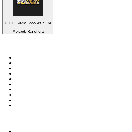
KLOQ Radio Lobo 98.7 FM
Merced, Ranchera
Top 100 sur
radio.fr
1
.
RTL
2
.
RMC Info Talk Sport
3
.
France Info
4
.
Europe 1
5
.
France Inter
6
.
Radio FREE DOM
7
.
NOSTALGIE
8
.
Tropiques FM
9
.
CHERIE FM
10
.
RTL2
Top 100 des podcasts en
France
1
.
LEGEND