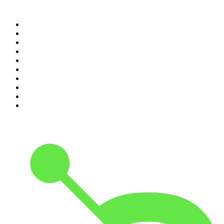
Top 100 des podcasts en
France
1
.
LEGEND
2
.
Les Grosses Têtes
3
.
L'After Foot
4
.
Hondelatte Raconte
5
.
Entrez dans l'Histoire
6
.
Les grands dossiers de l'Histoire par Franck Ferrand
7
.
L'Heure Du Crime
8
.
Transfert
9
.
HugoDécrypte - Actus et interviews
10
.
Small Talk - Konbini