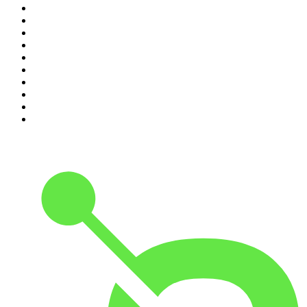
1
.
LEGEND
2
.
Les Grosses Têtes
3
.
L'After Foot
4
.
Hondelatte Raconte
5
.
Entrez dans l'Histoire
6
.
Les grands dossiers de l'Histoire par Franck Ferrand
7
.
L'Heure Du Crime
8
.
Transfert
9
.
HugoDécrypte - Actus et interviews
10
.
Small Talk - Konbini