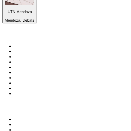
UTN Mendoza
Mendoza, Débats
Top 100 sur
radio.fr
1
.
RTL
2
.
RMC Info Talk Sport
3
.
France Info
4
.
Europe 1
5
.
France Inter
6
.
Radio FREE DOM
7
.
NOSTALGIE
8
.
Tropiques FM
9
.
CHERIE FM
10
.
RTL2
Top 100 des podcasts en
France
1
.
LEGEND
2
.
Les Grosses Têtes
3
.
L'After Foot