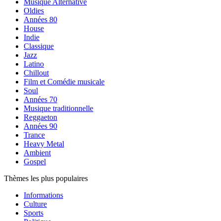
Musique Alternative
Oldies
Années 80
House
Indie
Classique
Jazz
Latino
Chillout
Film et Comédie musicale
Soul
Années 70
Musique traditionnelle
Reggaeton
Années 90
Trance
Heavy Metal
Ambient
Gospel
Thèmes les plus populaires
Informations
Culture
Sports