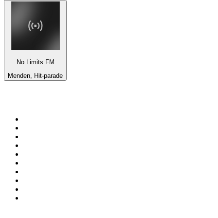
No Limits FM
Menden, Hit-parade
Top 100 sur
radio.fr
1
.
RTL
2
.
RMC Info Talk Sport
3
.
France Info
4
.
Europe 1
5
.
France Inter
6
.
Radio FREE DOM
7
.
NOSTALGIE
8
.
Tropiques FM
9
.
CHERIE FM
10
.
RTL2