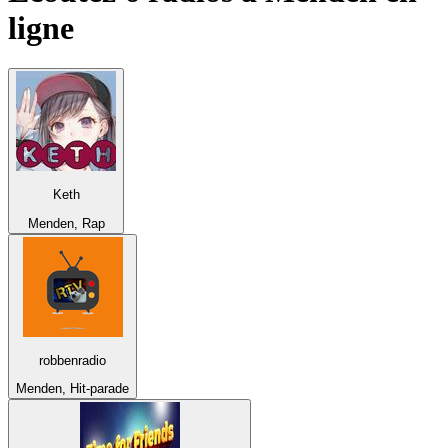
ligne
Keth
Menden, Rap
robbenradio
Menden, Hit-parade