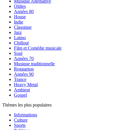
Musique Alternative
Oldies
Années 80
House
Indie
Classique
Jazz
Latino
Chillout
Film et Comédie musicale
Soul
Années 70
Musique traditionnelle
Reggaeton
Années 90
Trance
Heavy Metal
Ambient
Gospel
Thèmes les plus populaires
Informations
Culture
Sports