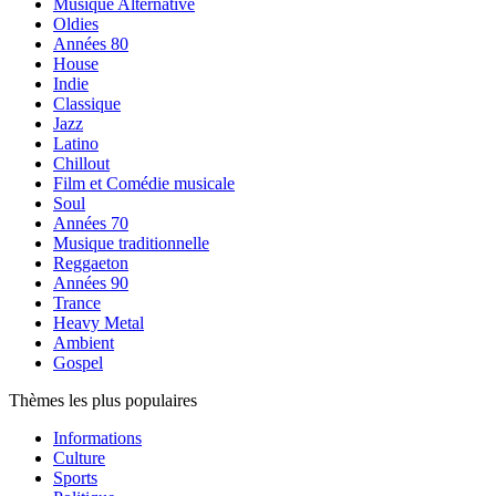
Musique Alternative
Oldies
Années 80
House
Indie
Classique
Jazz
Latino
Chillout
Film et Comédie musicale
Soul
Années 70
Musique traditionnelle
Reggaeton
Années 90
Trance
Heavy Metal
Ambient
Gospel
Thèmes les plus populaires
Informations
Culture
Sports