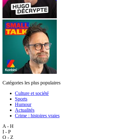
Catégories les plus populaires
Culture et société
Sports
Humour
Actualités
Crime : histoires vraies
A - H
I - P
Q - Z