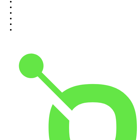
5
.
Entrez dans l'Histoire
6
.
L'Heure Du Crime
7
.
Les grands dossiers de l'Histoire par Franck Ferrand
8
.
Transfert
9
.
HugoDécrypte - Actus et interviews
10
.
Small Talk - Konbini