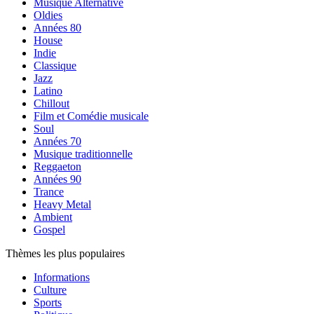
Musique Alternative
Oldies
Années 80
House
Indie
Classique
Jazz
Latino
Chillout
Film et Comédie musicale
Soul
Années 70
Musique traditionnelle
Reggaeton
Années 90
Trance
Heavy Metal
Ambient
Gospel
Thèmes les plus populaires
Informations
Culture
Sports