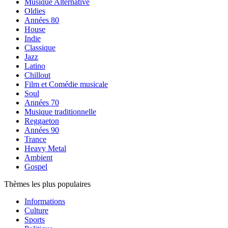
Musique Alternative
Oldies
Années 80
House
Indie
Classique
Jazz
Latino
Chillout
Film et Comédie musicale
Soul
Années 70
Musique traditionnelle
Reggaeton
Années 90
Trance
Heavy Metal
Ambient
Gospel
Thèmes les plus populaires
Informations
Culture
Sports