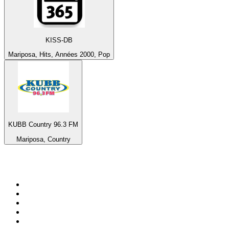
KISS-DB
Mariposa, Hits, Années 2000, Pop
KUBB Country 96.3 FM
Mariposa, Country
Top 100 sur
radio.fr
1
.
RMC Info Talk Sport
2
.
RTL
3
.
France Info
4
.
Europe 1
5
.
France Inter