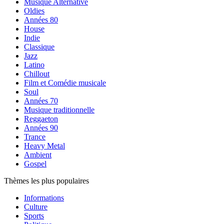
Musique Alternative
Oldies
Années 80
House
Indie
Classique
Jazz
Latino
Chillout
Film et Comédie musicale
Soul
Années 70
Musique traditionnelle
Reggaeton
Années 90
Trance
Heavy Metal
Ambient
Gospel
Thèmes les plus populaires
Informations
Culture
Sports