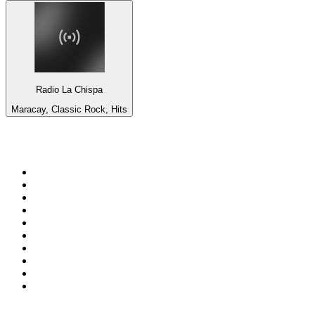
Radio La Chispa
Maracay, Classic Rock, Hits
Top 100 sur
radio.fr
1
.
RTL
2
.
RMC Info Talk Sport
3
.
France Info
4
.
Europe 1
5
.
France Inter
6
.
Radio FREE DOM
7
.
NOSTALGIE
8
.
Tropiques FM
9
.
CHERIE FM
10
.
RTL2