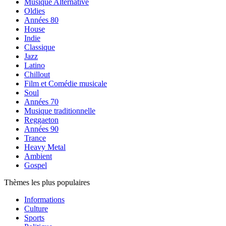
Musique Alternative
Oldies
Années 80
House
Indie
Classique
Jazz
Latino
Chillout
Film et Comédie musicale
Soul
Années 70
Musique traditionnelle
Reggaeton
Années 90
Trance
Heavy Metal
Ambient
Gospel
Thèmes les plus populaires
Informations
Culture
Sports