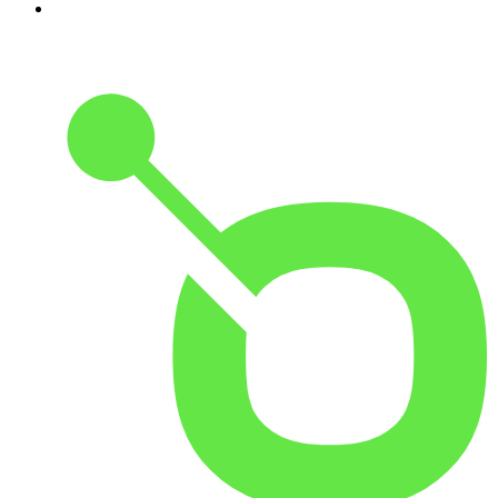
10
.
Small Talk - Konbini