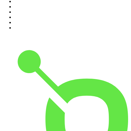
5
.
Entrez dans l'Histoire
6
.
Les grands dossiers de l'Histoire par Franck Ferrand
7
.
L'Heure Du Crime
8
.
Crime story
9
.
HugoDécrypte - Actus et interviews
10
.
Small Talk - Konbini