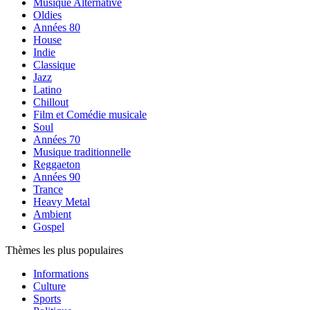
Musique Alternative
Oldies
Années 80
House
Indie
Classique
Jazz
Latino
Chillout
Film et Comédie musicale
Soul
Années 70
Musique traditionnelle
Reggaeton
Années 90
Trance
Heavy Metal
Ambient
Gospel
Thèmes les plus populaires
Informations
Culture
Sports