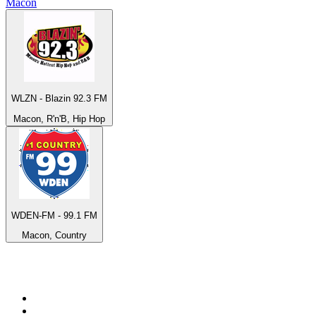
Macon
WLZN - Blazin 92.3 FM
Macon, R'n'B, Hip Hop
WDEN-FM - 99.1 FM
Macon, Country
Top 100 sur
radio.fr
1
.
RMC Info Talk Sport
2
.
RTL