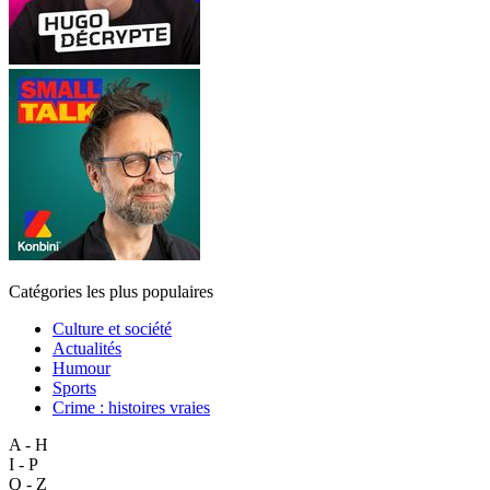
Catégories les plus populaires
Culture et société
Actualités
Humour
Sports
Crime : histoires vraies
A - H
I - P
Q - Z