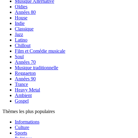
Musique Alternative
Oldies
Années 80
House
Indie
Classique
Jazz
Latino
Chillout
Film et Comédie musicale
Soul
Années 70
Musique traditionnelle
Reggaeton
Années 90
Trance
Heavy Metal
Ambient
Gospel
Thèmes les plus populaires
Informations
Culture
Sports