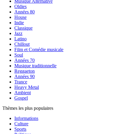
Musique Alternative
Oldies
Années 80
House
Indie
Classique
Jazz
Latino
Chillout
Film et Comédie musicale
Soul
Années 70
Musique traditionnelle
Reggaeton
Années 90
Trance
Heavy Metal
Ambient
Gospel
Thèmes les plus populaires
Informations
Culture
Sports