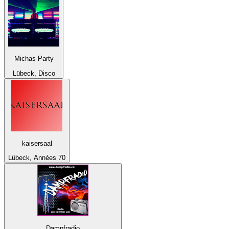
Michas Party
Lübeck, Disco
kaisersaal
Lübeck, Années 70
Dampfradio