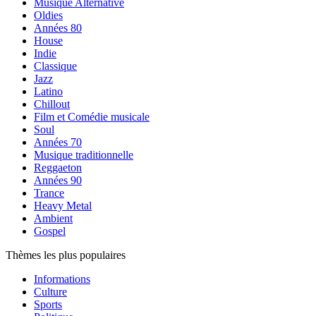
Musique Alternative
Oldies
Années 80
House
Indie
Classique
Jazz
Latino
Chillout
Film et Comédie musicale
Soul
Années 70
Musique traditionnelle
Reggaeton
Années 90
Trance
Heavy Metal
Ambient
Gospel
Thèmes les plus populaires
Informations
Culture
Sports