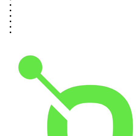
5
.
Entrez dans l'Histoire
6
.
Les grands dossiers de l'Histoire par Franck Ferrand
7
.
L'Heure Du Crime
8
.
Transfert
9
.
HugoDécrypte - Actus et interviews
10
.
Small Talk - Konbini