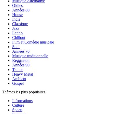
Musique Alternative
Oldies
Années 80
House
Indie
Classique
Jazz
Latino
Chillout
Film et Comédie musicale
Soul
Années 70
Musique traditionnelle
Reggaeton
Années 90
Trance
Heavy Metal
Ambient
Gospel
Thèmes les plus populaires
Informations
Culture
Sports