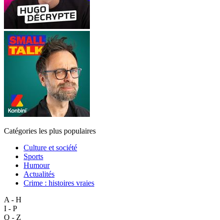
Catégories les plus populaires
Culture et société
Sports
Humour
Actualités
Crime : histoires vraies
A - H
I - P
Q - Z