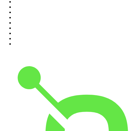
2
.
Les Grosses Têtes
3
.
L'After Foot
4
.
Hondelatte Raconte
5
.
Entrez dans l'Histoire
6
.
Les grands dossiers de l'Histoire par Franck Ferrand
7
.
L'Heure Du Crime
8
.
Transfert
9
.
HugoDécrypte - Actus et interviews
10
.
Small Talk - Konbini