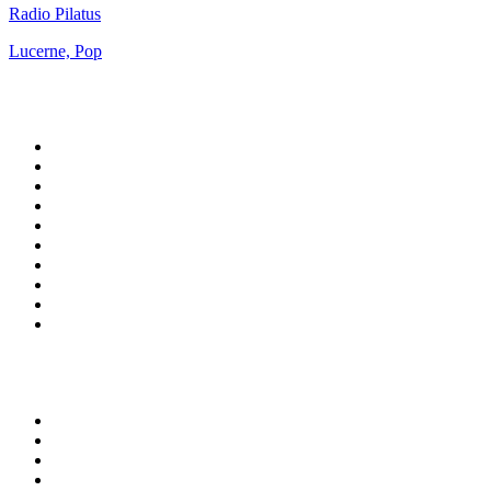
Radio Pilatus
Lucerne, Pop
Top 100 sur
radio.fr
1
.
RTL
2
.
RMC Info Talk Sport
3
.
France Info
4
.
Europe 1
5
.
France Inter
6
.
Radio FREE DOM
7
.
NOSTALGIE
8
.
Tropiques FM
9
.
CHERIE FM
10
.
RTL2
Top 100 des podcasts en
France
1
.
LEGEND
2
.
Les Grosses Têtes
3
.
L'After Foot
4
.
Hondelatte Raconte