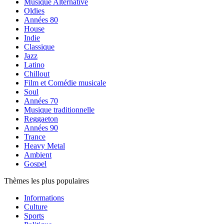
Musique Alternative
Oldies
Années 80
House
Indie
Classique
Jazz
Latino
Chillout
Film et Comédie musicale
Soul
Années 70
Musique traditionnelle
Reggaeton
Années 90
Trance
Heavy Metal
Ambient
Gospel
Thèmes les plus populaires
Informations
Culture
Sports