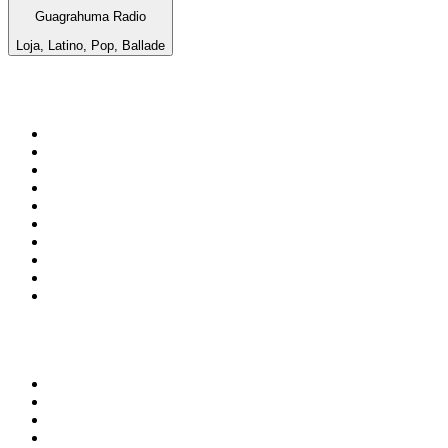
Guagrahuma Radio
Loja, Latino, Pop, Ballade
Top 100 sur
radio.fr
1
.
RMC Info Talk Sport
2
.
RTL
3
.
France Info
4
.
Europe 1
5
.
France Inter
6
.
Radio FREE DOM
7
.
NOSTALGIE
8
.
Tropiques FM
9
.
CHERIE FM
10
.
RTL2
Top 100 des podcasts en
France
1
.
LEGEND
2
.
Les Grosses Têtes
3
.
L'After Foot
4
.
Hondelatte Raconte