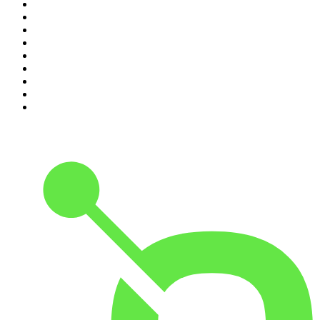
2
.
Les Grosses Têtes
3
.
L'After Foot
4
.
Hondelatte Raconte
5
.
Entrez dans l'Histoire
6
.
Les grands dossiers de l'Histoire par Franck Ferrand
7
.
L'Heure Du Crime
8
.
Crime story
9
.
HugoDécrypte - Actus et interviews
10
.
Small Talk - Konbini