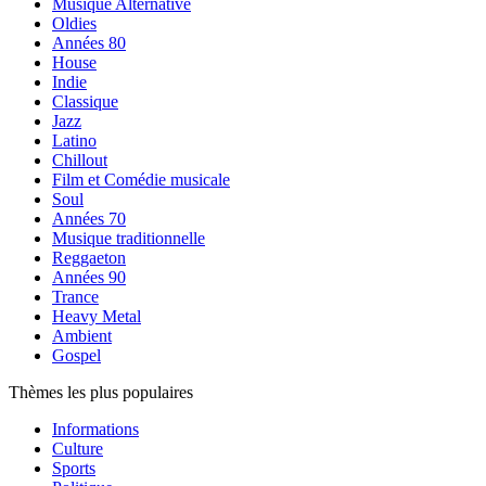
Musique Alternative
Oldies
Années 80
House
Indie
Classique
Jazz
Latino
Chillout
Film et Comédie musicale
Soul
Années 70
Musique traditionnelle
Reggaeton
Années 90
Trance
Heavy Metal
Ambient
Gospel
Thèmes les plus populaires
Informations
Culture
Sports