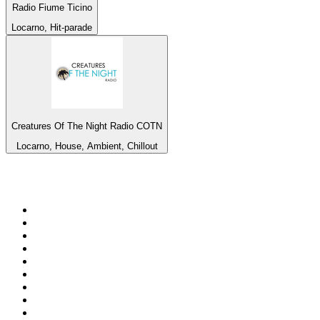
Radio Fiume Ticino
Locarno, Hit-parade
Creatures Of The Night Radio COTN
Locarno, House, Ambient, Chillout
Top 100 sur
radio.fr
1
.
RMC Info Talk Sport
2
.
RTL
3
.
France Info
4
.
Europe 1
5
.
France Inter
6
.
Radio FREE DOM
7
.
NOSTALGIE
8
.
Tropiques FM
9
.
CHERIE FM