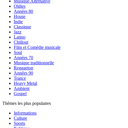
Musique Alternative
Oldies
Années 80
House
Indie
Classique
Jazz
Latino
Chillout
Film et Comédie musicale
Soul
Années 70
Musique traditionnelle
Reggaeton
Années 90
Trance
Heavy Metal
Ambient
Gospel
Thèmes les plus populaires
Informations
Culture
Sports