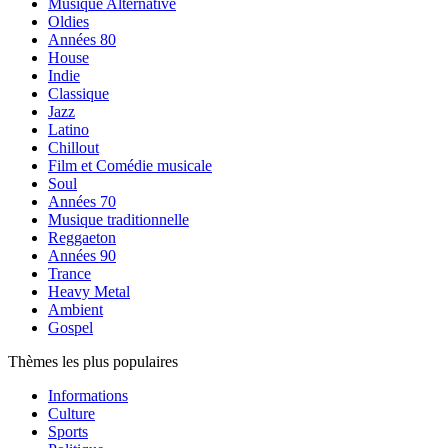
Musique Alternative
Oldies
Années 80
House
Indie
Classique
Jazz
Latino
Chillout
Film et Comédie musicale
Soul
Années 70
Musique traditionnelle
Reggaeton
Années 90
Trance
Heavy Metal
Ambient
Gospel
Thèmes les plus populaires
Informations
Culture
Sports