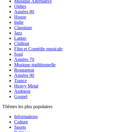
Musique Alternative
Oldies
Années 80
House
Indie
Classique
Jazz
Latino
Chillout
Film et Comédie musicale
Soul
Années 70
Musique traditionnelle
Reggaeton
Années 90
Trance
Heavy Metal
Ambient
Gospel
Thèmes les plus populaires
Informations
Culture
Sports