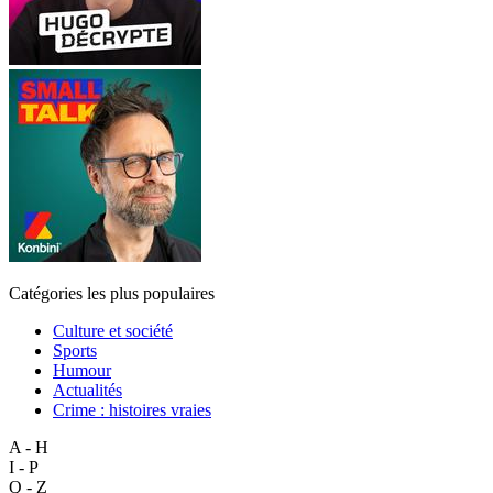
Catégories les plus populaires
Culture et société
Sports
Humour
Actualités
Crime : histoires vraies
A - H
I - P
Q - Z