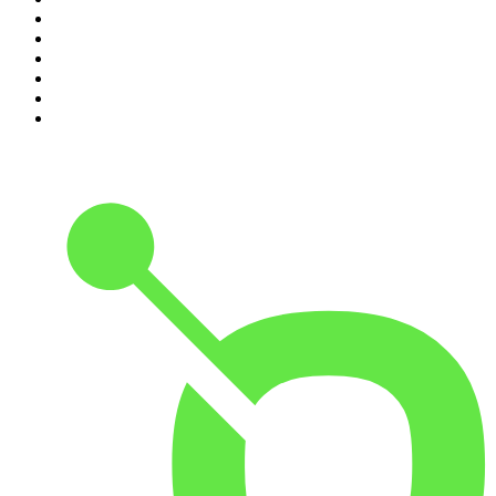
5
.
Entrez dans l'Histoire
6
.
Les grands dossiers de l'Histoire par Franck Ferrand
7
.
L'Heure Du Crime
8
.
Transfert
9
.
HugoDécrypte - Actus et interviews
10
.
Small Talk - Konbini