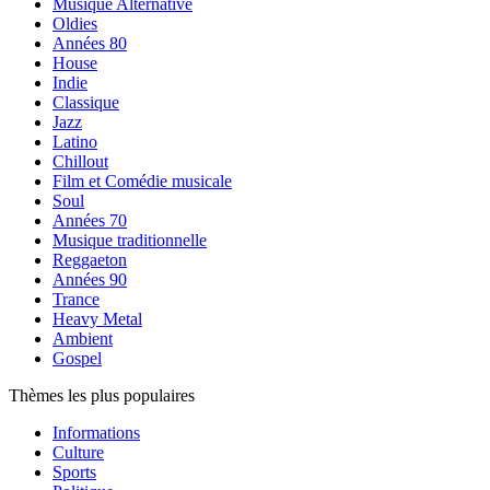
Musique Alternative
Oldies
Années 80
House
Indie
Classique
Jazz
Latino
Chillout
Film et Comédie musicale
Soul
Années 70
Musique traditionnelle
Reggaeton
Années 90
Trance
Heavy Metal
Ambient
Gospel
Thèmes les plus populaires
Informations
Culture
Sports