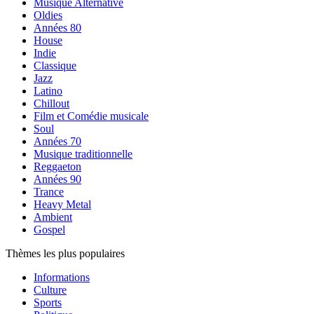
Musique Alternative
Oldies
Années 80
House
Indie
Classique
Jazz
Latino
Chillout
Film et Comédie musicale
Soul
Années 70
Musique traditionnelle
Reggaeton
Années 90
Trance
Heavy Metal
Ambient
Gospel
Thèmes les plus populaires
Informations
Culture
Sports