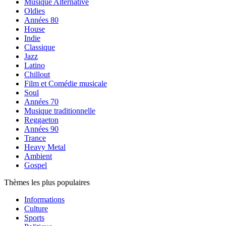
Musique Alternative
Oldies
Années 80
House
Indie
Classique
Jazz
Latino
Chillout
Film et Comédie musicale
Soul
Années 70
Musique traditionnelle
Reggaeton
Années 90
Trance
Heavy Metal
Ambient
Gospel
Thèmes les plus populaires
Informations
Culture
Sports