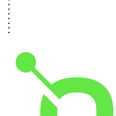
4
.
Hondelatte Raconte
5
.
Entrez dans l'Histoire
6
.
Les grands dossiers de l'Histoire par Franck Ferrand
7
.
L'Heure Du Crime
8
.
Transfert
9
.
HugoDécrypte - Actus et interviews
10
.
Small Talk - Konbini