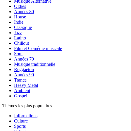
Musique Alternative
Oldies
Années 80
House
Indie
Classique
Jazz
Latino
Chillout
Film et Comédie musicale
Soul
Années 70
Musique traditionnelle
Reggaeton
Années 90
Trance
Heavy Metal
Ambient
Gospel
Thèmes les plus populaires
Informations
Culture
Sports