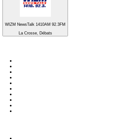
WIZM NewsTalk 1410AM 92.3FM
La Crosse, Débats
Top 100 sur
radio.fr
1
.
RTL
2
.
RMC Info Talk Sport
3
.
France Info
4
.
Europe 1
5
.
France Inter
6
.
Radio FREE DOM
7
.
NOSTALGIE
8
.
Tropiques FM
9
.
CHERIE FM
10
.
RTL2
Top 100 des podcasts en
France
1
.
LEGEND