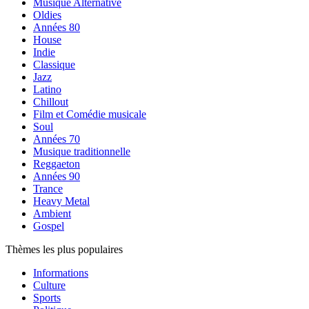
Musique Alternative
Oldies
Années 80
House
Indie
Classique
Jazz
Latino
Chillout
Film et Comédie musicale
Soul
Années 70
Musique traditionnelle
Reggaeton
Années 90
Trance
Heavy Metal
Ambient
Gospel
Thèmes les plus populaires
Informations
Culture
Sports