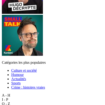
Catégories les plus populaires
Culture et société
Humour
Actualités
Sports
Crime : histoires vraies
A - H
I - P
Q - Z