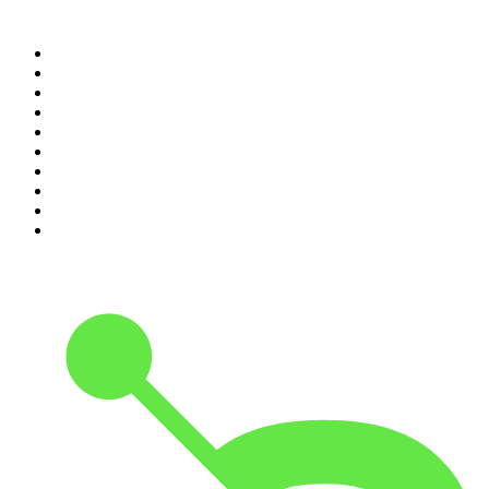
Top 100 des podcasts en
France
1
.
LEGEND
2
.
Les Grosses Têtes
3
.
L'After Foot
4
.
Hondelatte Raconte
5
.
Entrez dans l'Histoire
6
.
Les grands dossiers de l'Histoire par Franck Ferrand
7
.
L'Heure Du Crime
8
.
Transfert
9
.
HugoDécrypte - Actus et interviews
10
.
Small Talk - Konbini