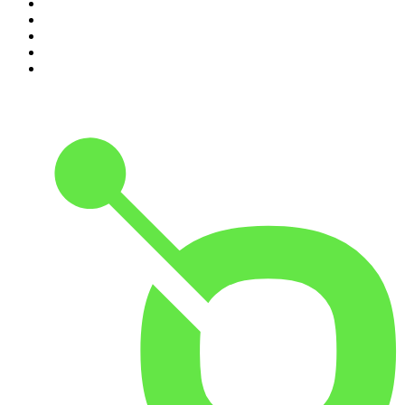
6
.
Les grands dossiers de l'Histoire par Franck Ferrand
7
.
L'Heure Du Crime
8
.
Transfert
9
.
HugoDécrypte - Actus et interviews
10
.
Small Talk - Konbini