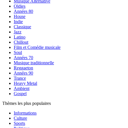
Musique Alternative
Oldies
Années 80
House
Indie
Classique
Jazz
Latino
Chillout
Film et Comédie musicale
Soul
Années 70
Musique traditionnelle
Reggaeton
Années 90
Trance
Heavy Metal
Ambient
Gospel
Thèmes les plus populaires
Informations
Culture
Sports