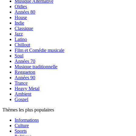
Musique Alternative
Oldies
Années 80
House
Indie
Classique
Jazz
Latino
Chillout
Film et Comédie musicale
Soul
Années 70
Musique traditionnelle
Reggaeton
Années 90
Trance
Heavy Metal
Ambient
Gospel
Thèmes les plus populaires
Informations
Culture
Sports