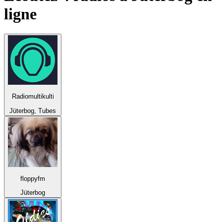
ligne
Radiomultikulti
Jüterbog, Tubes
floppyfm
Jüterbog