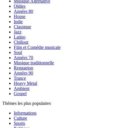
Musique Alternative
Oldies
Années 80
House
Indie
Classique
Jazz
Latino
Chillout
Film et Comédie musicale
Soul
Années 70
Musique traditionnelle
Reggaeton
Années 90
Trance
Heavy Metal
Ambient
Gospel
Thèmes les plus populaires
Informations
Culture
Sports