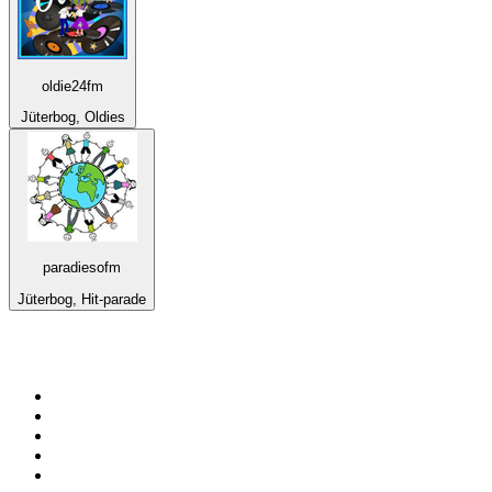
oldie24fm
Jüterbog, Oldies
paradiesofm
Jüterbog, Hit-parade
Top 100 sur
radio.fr
1
.
RTL
2
.
RMC Info Talk Sport
3
.
France Info
4
.
Europe 1
5
.
France Inter