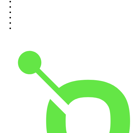
5
.
Entrez dans l'Histoire
6
.
L'Heure Du Crime
7
.
Les grands dossiers de l'Histoire par Franck Ferrand
8
.
Transfert
9
.
HugoDécrypte - Actus et interviews
10
.
Small Talk - Konbini