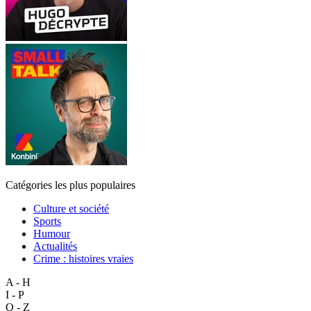
Catégories les plus populaires
Culture et société
Sports
Humour
Actualités
Crime : histoires vraies
A - H
I - P
Q - Z