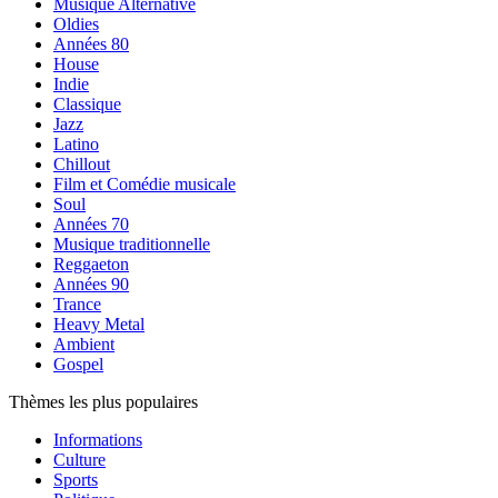
Musique Alternative
Oldies
Années 80
House
Indie
Classique
Jazz
Latino
Chillout
Film et Comédie musicale
Soul
Années 70
Musique traditionnelle
Reggaeton
Années 90
Trance
Heavy Metal
Ambient
Gospel
Thèmes les plus populaires
Informations
Culture
Sports